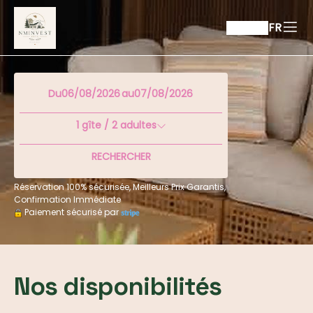
FR
Du
au
1
gîte /
2
adultes
RECHERCHER
Réservation 100% sécurisée, Meilleurs Prix Garantis,
Confirmation Immédiate
Paiement sécurisé par
Nos disponibilités